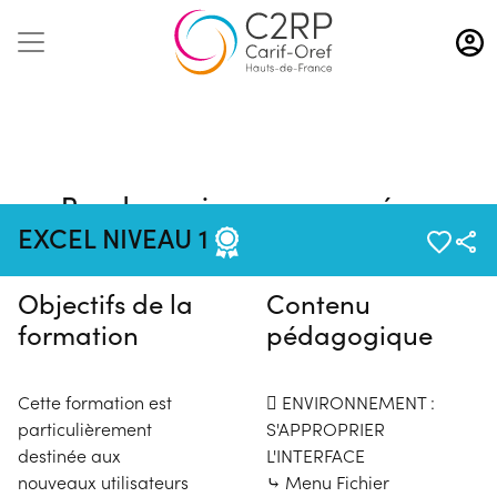
Aller
au
contenu
principal
Pas de session programmée en
ce moment
EXCEL NIVEAU 1
Objectifs de la
Contenu
formation
pédagogique
Cette formation est
 ENVIRONNEMENT :
particulièrement
S'APPROPRIER
destinée aux
L'INTERFACE
nouveaux utilisateurs
⤷ Menu Fichier