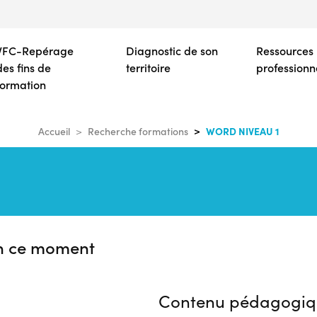
Aller
au
contenu
VFC-Repérage
Diagnostic de son
Ressources
principal
des fins de
territoire
professionn
formation
WORD NIVEAU 1
Accueil
Recherche formations
n ce moment
Contenu pédagogiq