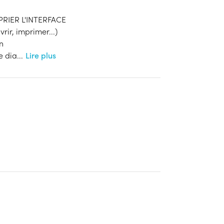
RIER L'INTERFACE
rir, imprimer...)
an
e dia
...
Lire plus