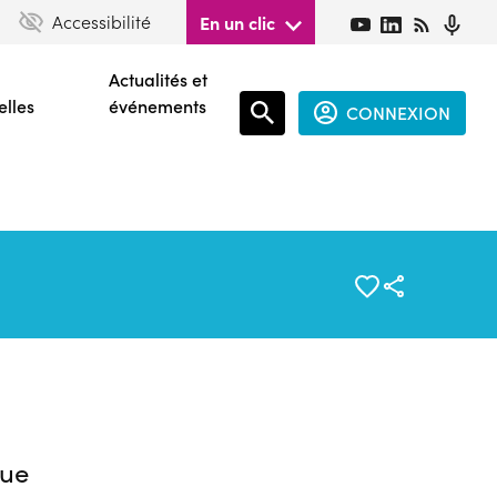
Accessibilité
En un clic
Actualités et
elles
événements
CONNEXION
Espace
connecté
guest
ue