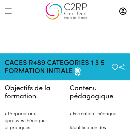
Aller
au
contenu
principal
Pas de session programmée en
CACES R489 CATEGORIES 1 3 5
ce moment
FORMATION INITIALE
Objectifs de la
Contenu
formation
pédagogique
• Préparer aux
• Formation Théorique
épreuves théoriques
:
et pratiques
Identification des