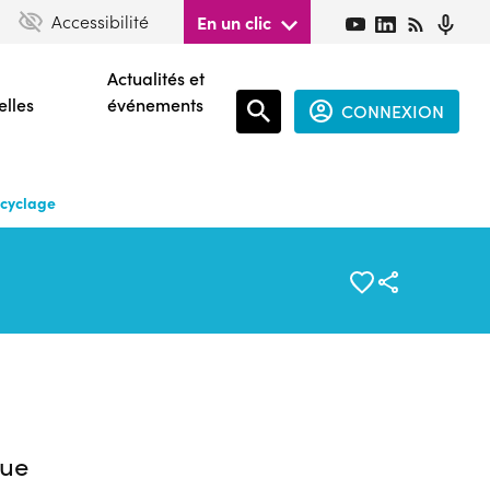
Accessibilité
En un clic
Actualités et
elles
événements
CONNEXION
Espace
connecté
ecyclage
guest
ue