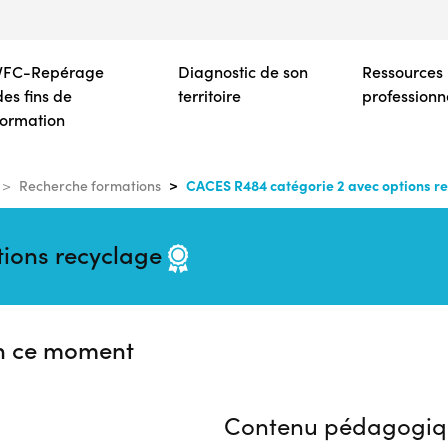
Aller
au
contenu
VFC-Repérage
Diagnostic de son
Ressources
principal
des fins de
territoire
professionn
formation
CACES R484 catégorie 2 avec options r
Recherche formations
tions recyclage
n ce moment
Contenu pédagogiq