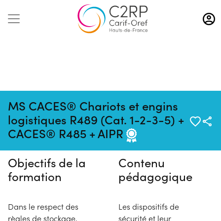
Aller
au
contenu
principal
MS CACES® Chariots et engins
Pas de session programmée en
logistiques R489 (Cat. 1-2-3-5) +
ce moment
CACES® R485 + AIPR
Objectifs de la
Contenu
formation
pédagogique
Dans le respect des
Les dispositifs de
règles de stockage,
sécurité et leur