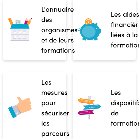
L'annuaire
Les aide
des
financièr
organismes
liées à la
et de leurs
formatio
formations
Les
mesures
Les
pour
dispositif
sécuriser
de
les
formatio
parcours