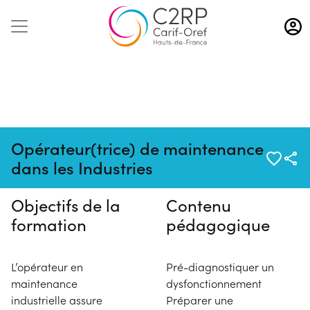
Aller
au
contenu
principal
Pas de session programmée en
Opérateur(trice) de maintenance
ce moment
dans les Industries
Objectifs de la
Contenu
formation
pédagogique
L’opérateur en
Pré-diagnostiquer un
maintenance
dysfonctionnement
industrielle assure
Préparer une