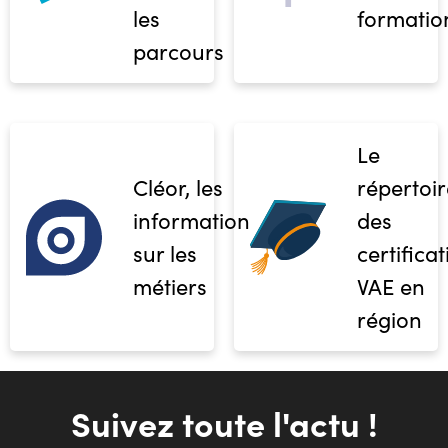
les
formatio
parcours
Le
Cléor, les
répertoir
informations
des
sur les
certifica
métiers
VAE en
région
Suivez toute l'actu !