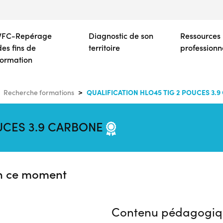
Aller
au
contenu
VFC-Repérage
Diagnostic de son
Ressources
principal
des fins de
territoire
professionn
formation
QUALIFICATION HLO45 TIG 2 POUCES 3.
Recherche formations
OUCES 3.9 CARBONE
n ce moment
Contenu pédagogiq