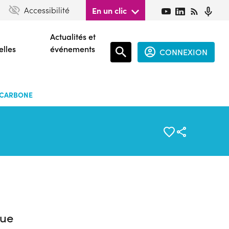
Accessibilité
En un clic
Actualités et
elles
événements
CONNEXION
Espace
connecté
9 CARBONE
guest
ue