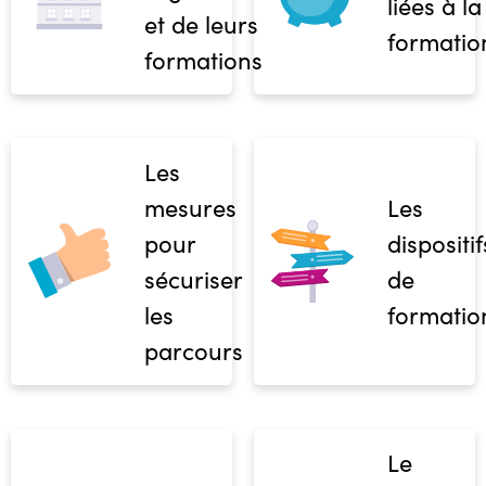
liées à la
et de leurs
formatio
formations
Les
mesures
Les
pour
dispositif
sécuriser
de
les
formatio
parcours
Le