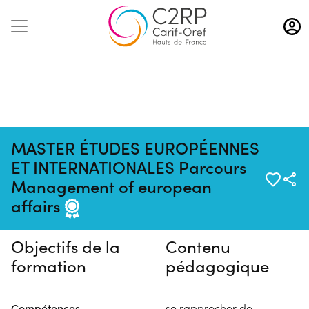
Aller
au
contenu
principal
MASTER ÉTUDES EUROPÉENNES
ET INTERNATIONALES Parcours
Pas de session programmée en
Management of european
ce moment
affairs
Objectifs de la
Contenu
formation
pédagogique
Compétences
se rapprocher de