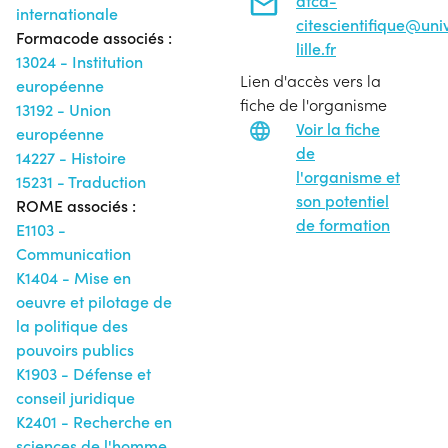
dfca-
internationale
citescientifique@uni
Formacode associés :
lille.fr
13024 - Institution
Lien d'accès vers la
européenne
fiche de l'organisme
13192 - Union
Voir la fiche
européenne
de
14227 - Histoire
l'organisme et
15231 - Traduction
son potentiel
ROME associés :
de formation
E1103 -
Communication
K1404 - Mise en
oeuvre et pilotage de
la politique des
pouvoirs publics
K1903 - Défense et
conseil juridique
K2401 - Recherche en
sciences de l'homme