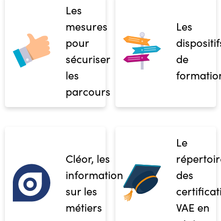
Les
mesures
Les
pour
dispositif
sécuriser
de
les
formatio
parcours
Le
Cléor, les
répertoir
informations
des
sur les
certifica
métiers
VAE en