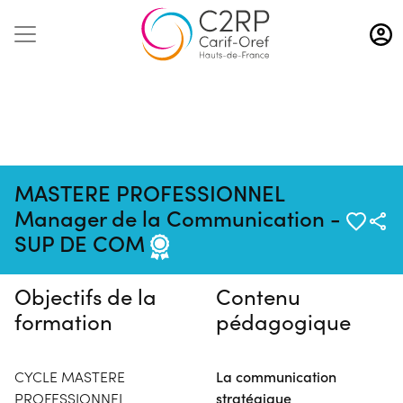
Aller
au
contenu
principal
MASTERE PROFESSIONNEL
Pas de session programmée en
Manager de la Communication -
ce moment
SUP DE COM
Objectifs de la
Contenu
formation
pédagogique
CYCLE MASTERE
La communication
PROFESSIONNEL
stratégique