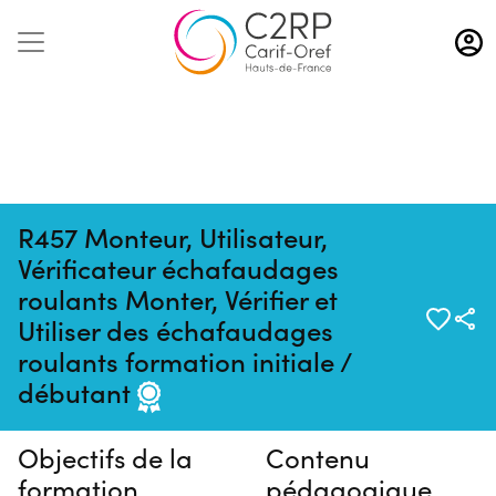
Aller
au
contenu
principal
R457 Monteur, Utilisateur,
Vérificateur échafaudages
roulants Monter, Vérifier et
Utiliser des échafaudages
Pas de session programmée en
roulants formation initiale /
ce moment
débutant
Objectifs de la
Contenu
formation
pédagogique