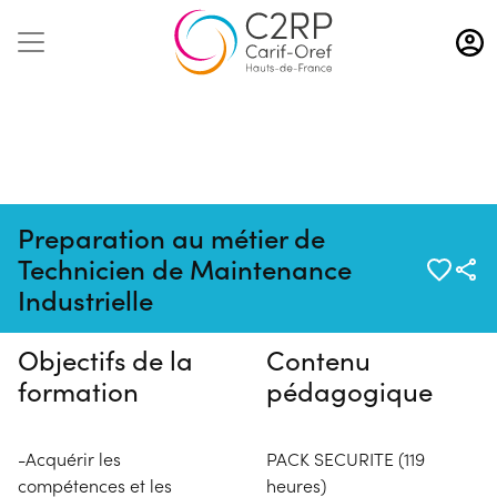
Aller
au
contenu
principal
Preparation au métier de
Pas de session programmée en
Technicien de Maintenance
ce moment
Industrielle
Objectifs de la
Contenu
formation
pédagogique
-Acquérir les
PACK SECURITE (119
compétences et les
heures)