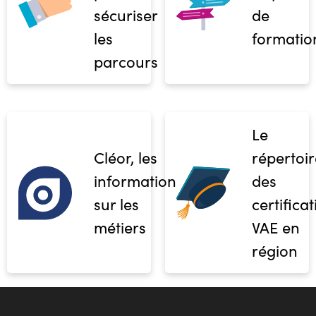
sécuriser
de
les
formatio
parcours
Le
Cléor, les
répertoir
informations
des
sur les
certifica
métiers
VAE en
région