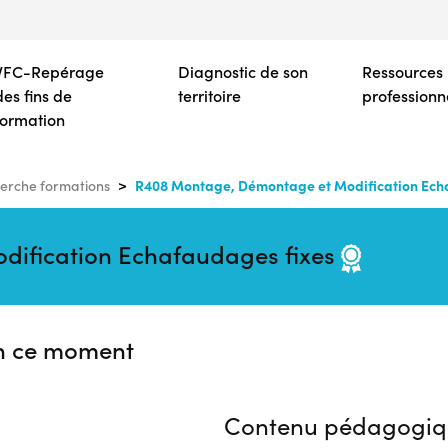
Aller
au
contenu
VFC-Repérage
Diagnostic de son
Ressources
principal
des fins de
territoire
professionn
formation
R408 Montage, Démontage et Modification Ech
erche formations
ification Echafaudages fixes
n ce moment
Contenu pédagogiq