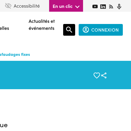
Accessibilité
En un clic
Actualités et
elles
événements
CONNEXION
Espace
connecté
afaudages fixes
guest
ue