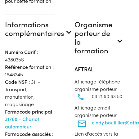
pour cette formation
Informations
Organisme
complémentaires
porteur de
la
formation
Numéro Carif :
438035S
Référence formation :
AFTRAL
1648245
Affichage téléphone
Code NSF :
311 -
organisme porteur
Transport,
03 21 60 63 50
manutention,
magasinage
Affichage email
Formacode principal :
organisme porteur
31768 - Chariot
cindy.boutillier@aft
automoteur
Lien d'accès vers la
Formacode associés :