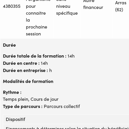
Autre
Arras
438035S
pour
niveau
financeur
(62)
connaitre
spécifique
la
prochaine
session
Durée
Durée totale de la formation :
14h
Durée en centre :
14h
Durée en entreprise :
h
Modalités de formation
Rythme :
Temps plein, Cours de jour
Type de parcours :
Parcours collectif
Dispositif
Financements à déterminer selon la situation du bénéficiai