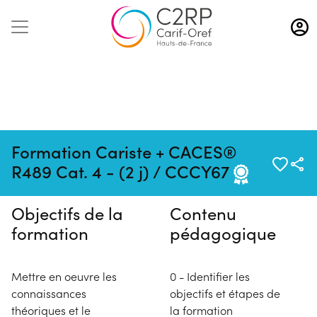
Aller
au
contenu
principal
Pas de session programmée en
Formation Cariste + CACES®
ce moment
R489 Cat. 4 - (2 j) / CCCY67
Objectifs de la
Contenu
formation
pédagogique
Mettre en oeuvre les
0 - Identifier les
connaissances
objectifs et étapes de
théoriques et le
la formation