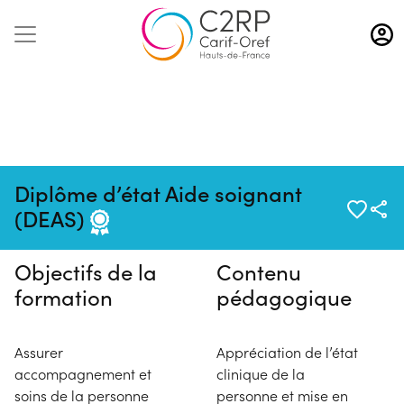
Aller
au
contenu
principal
Pas de session programmée en
Diplôme d’état Aide soignant
ce moment
(DEAS)
Objectifs de la
Contenu
formation
pédagogique
Assurer
Appréciation de l’état
accompagnement et
clinique de la
soins de la personne
personne et mise en