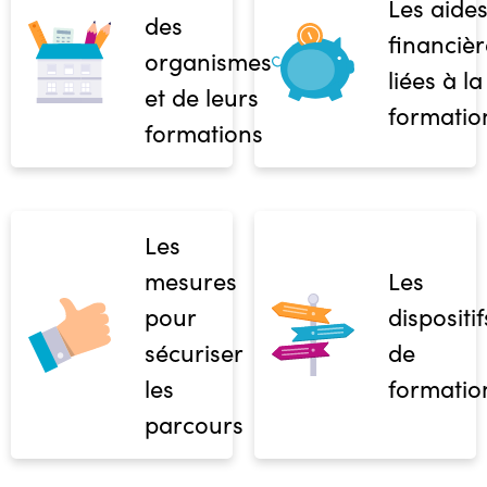
Les aide
des
financièr
organismes
liées à la
et de leurs
formatio
formations
Les
mesures
Les
pour
dispositif
sécuriser
de
les
formatio
parcours