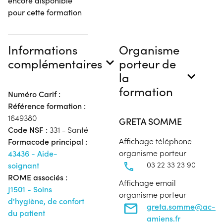
encore disponible
pour cette formation
Informations
Organisme
complémentaires
porteur de
la
formation
Numéro Carif :
Référence formation :
1649380
GRETA SOMME
Code NSF :
331 - Santé
Affichage téléphone
Formacode principal :
organisme porteur
43436 - Aide-
03 22 33 23 90
soignant
ROME associés :
Affichage email
J1501 - Soins
organisme porteur
d'hygiène, de confort
greta.somme@ac-
du patient
amiens.fr