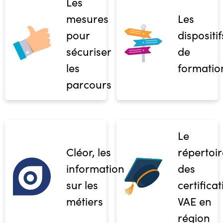
Les
mesures
Les
pour
dispositif
sécuriser
de
les
formatio
parcours
Le
Cléor, les
répertoir
informations
des
sur les
certifica
métiers
VAE en
région