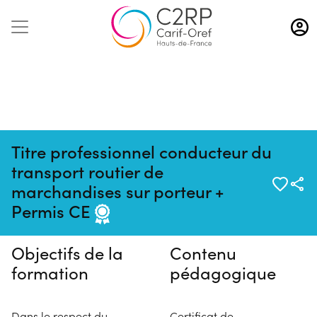
Aller
au
contenu
principal
Titre professionnel conducteur du
transport routier de
Pas de session programmée en
marchandises sur porteur +
ce moment
Permis CE
Objectifs de la
Contenu
formation
pédagogique
Dans le respect du
Certificat de