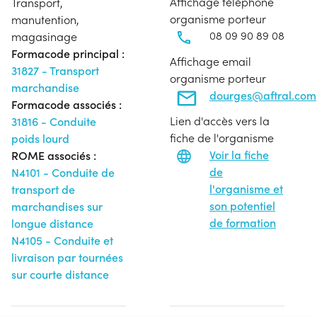
Affichage téléphone
Transport,
organisme porteur
manutention,
08 09 90 89 08
magasinage
Formacode principal :
Affichage email
31827 - Transport
organisme porteur
marchandise
dourges@aftral.com
Formacode associés :
Lien d'accès vers la
31816 - Conduite
fiche de l'organisme
poids lourd
Voir la fiche
ROME associés :
de
N4101 - Conduite de
l'organisme et
transport de
son potentiel
marchandises sur
de formation
longue distance
N4105 - Conduite et
livraison par tournées
sur courte distance