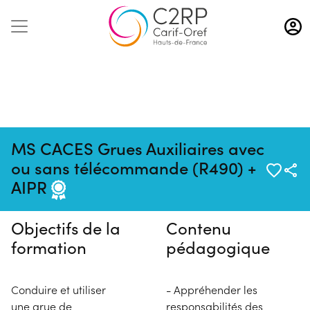
Aller
au
contenu
principal
MS CACES Grues Auxiliaires avec
Pas de session programmée en
ou sans télécommande (R490) +
ce moment
AIPR
Objectifs de la
Contenu
formation
pédagogique
Conduire et utiliser
- Appréhender les
une grue de
responsabilités des