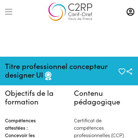
Aller
au
contenu
principal
Pas de session programmée en
Titre professionnel concepteur
ce moment
designer UI
Objectifs de la
Contenu
formation
pédagogique
Compétences
Certificat de
attestées :
compétences
Concevoir les
professionnelles (CCP)