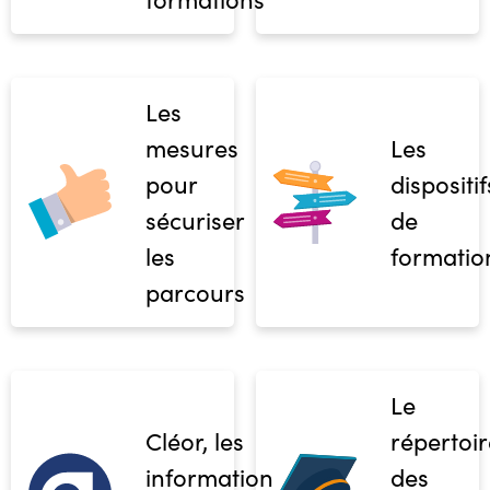
Les
mesures
Les
pour
dispositif
sécuriser
de
les
formatio
parcours
Le
Cléor, les
répertoir
informations
des