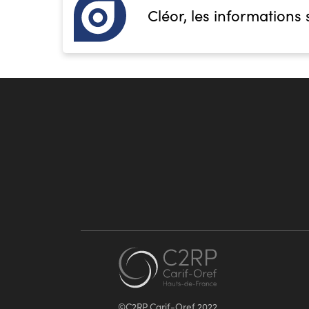
Cléor, les informations 
©C2RP Carif-Oref 2022