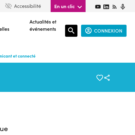
Accessibilité
En un clic
Actualités et
elles
événements
CONNEXION
Espace
connecté
nicant et connecté
guest
ue