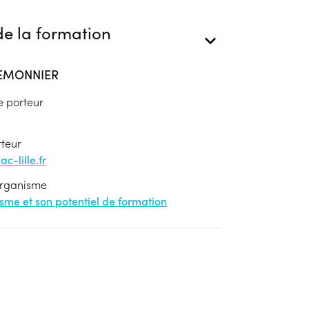
e la formation
LEMONNIER
e porteur
rteur
-lille.fr
'organisme
nisme et son potentiel de formation