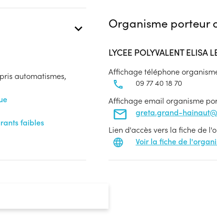
Organisme porteur d
LYCEE POLYVALENT ELISA 
Affichage téléphone organism
mpris automatismes,
09 77 40 18 70
que
Affichage email organisme po
greta.grand-hainaut@ac
rants faibles
Lien d'accès vers la fiche de l
Voir la fiche de l'orga