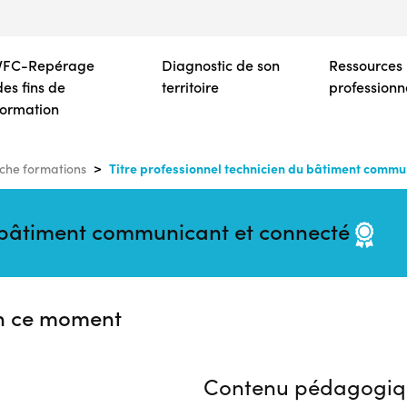
Aller
au
contenu
VFC-Repérage
Diagnostic de son
Ressources
principal
des fins de
territoire
professionn
formation
Titre professionnel technicien du bâtiment commu
che formations
du bâtiment communicant et connecté
n ce moment
Contenu pédagogiq