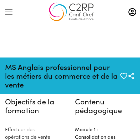
Aller
au
contenu
principal
MS Anglais professionnel pour
Pas de session programmée en
les métiers du commerce et de la
ce moment
vente
Objectifs de la
Contenu
formation
pédagogique
Effectuer des
Module 1 :
opérations de vente
Consolidation des