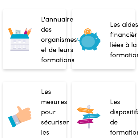
L'annuaire
Les aide
des
financièr
organismes
liées à la
et de leurs
formatio
formations
Les
mesures
Les
pour
dispositif
sécuriser
de
les
formatio