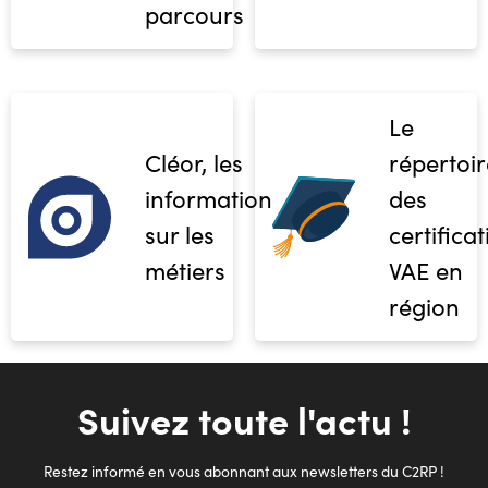
parcours
Le
Cléor, les
répertoir
informations
des
sur les
certifica
métiers
VAE en
région
Suivez toute l'actu !
Restez informé en vous abonnant aux newsletters du C2RP !