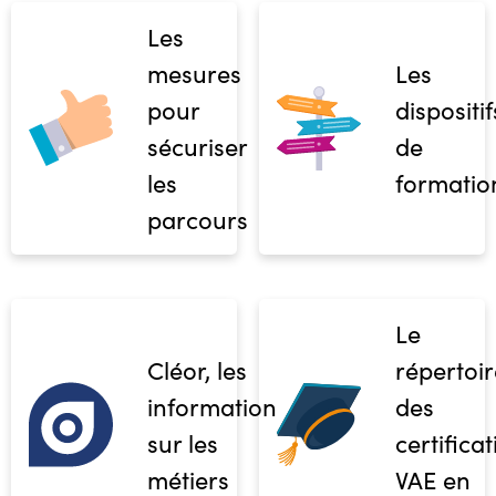
Les
mesures
Les
pour
dispositif
sécuriser
de
les
formatio
parcours
Le
Cléor, les
répertoir
informations
des
sur les
certifica
métiers
VAE en