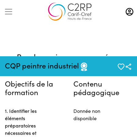
Aller
au
contenu
principal
Pas de session programmée en
ce moment
CQP peintre industriel
Objectifs de la
Contenu
formation
pédagogique
1. Identifier les
Donnée non
éléments
disponible
préparatoires
nécessaires et