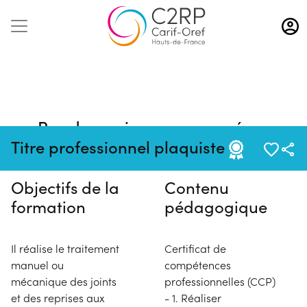
Aller
au
contenu
principal
Pas de session programmée en
ce moment
Titre professionnel plaquiste
Objectifs de la
Contenu
formation
pédagogique
Il réalise le traitement
Certificat de
manuel ou
compétences
mécanique des joints
professionnelles (CCP)
et des reprises aux
- 1. Réaliser