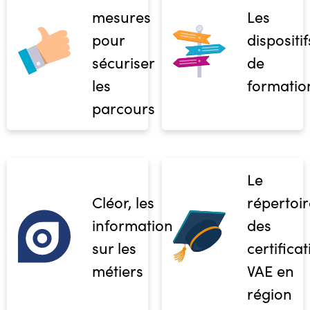
mesures
Les
pour
dispositif
sécuriser
de
les
formatio
parcours
Le
Cléor, les
répertoir
informations
des
sur les
certifica
métiers
VAE en
région