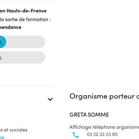
gion Hauts-de-France
a sortie de formation :
dépendance
%
%
Organisme porteur d
GRETA SOMME
Affichage téléphone organism
s et sociales
03 22 33 23 90
ne