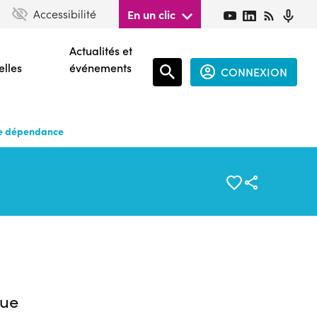
Accessibilité
En un clic
Actualités et
elles
événements
CONNEXION
Espace
connecté
vie dépendance
guest
ue