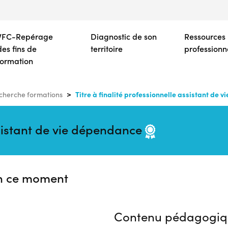
Aller
au
contenu
VFC-Repérage
Diagnostic de son
Ressources
principal
des fins de
territoire
professionn
formation
Titre à finalité professionnelle assistant de 
cherche formations
assistant de vie dépendance
n ce moment
Contenu pédagogiq