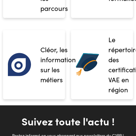
parcours
Le
Cléor, les
répertoir
informations
des
sur les
certifica
métiers
VAE en
région
Suivez toute l'actu !
Restez informé en vous abonnant aux newsletters du C2RP !