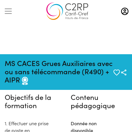
Aller
au
contenu
principal
MS CACES Grues Auxiliaires avec
Pas de session programmée en
ou sans télécommande (R490) +
ce moment
AIPR
Objectifs de la
Contenu
formation
pédagogique
1. Effectuer une prise
Donnée non
de poste en
disponible