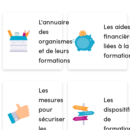
L'annuaire
Les aide
des
financièr
organismes
liées à la
et de leurs
formatio
formations
Les
mesures
Les
pour
dispositif
sécuriser
de
les
formatio