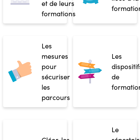
et de leurs
formatio
formations
Les
mesures
Les
pour
dispositif
sécuriser
de
les
formatio
parcours
Le
Cléor, les
répertoir