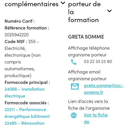
complémentaires
porteur de
la
formation
Numéro Carif :
Référence formation :
2025942220
GRETA SOMME
Code NSF :
255 -
Affichage téléphone
Electricité,
organisme porteur
électronique (non
03 22 33 23 90
compris
automatismes,
Affichage email
productique)
organisme porteur
Formacode principal :
greta.somme@ac-
24066 - Installation
amiens.fr
électrique
Lien d'accès vers la
Formacode associés :
fiche de l'organisme
22211 - Performance
Voir la fiche
énergétique bâtiment
de
22485 - Rénovation