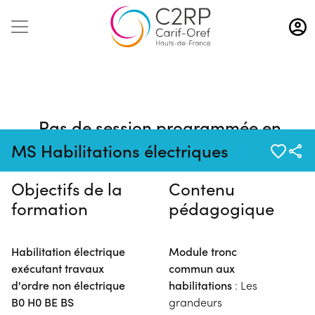
Aller
au
contenu
principal
Pas de session programmée en
ce moment
MS Habilitations électriques
Objectifs de la
Contenu
formation
pédagogique
Habilitation électrique
Module tronc
exécutant travaux
commun aux
d'ordre non électrique
habilitations
: Les
B0 H0 BE BS
grandeurs