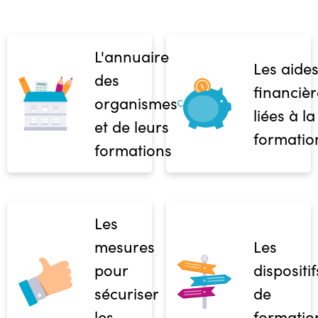
L'annuaire
Les aide
des
financièr
organismes
liées à la
et de leurs
formatio
formations
Les
mesures
Les
pour
dispositif
sécuriser
de
les
formatio