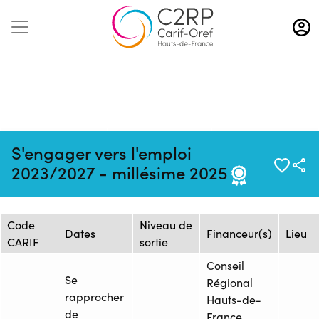
Aller
au
contenu
principal
Mise à jour :
Formation :
Source : GRETA
S'engager vers l'emploi
22/05/2025
2025942440
SOMME
2023/2027 - millésime 2025
Session de formation
Code
Niveau de
Dates
Financeur(s)
Lieu
CARIF
sortie
Conseil
Se
Régional
rapprocher
Hauts-de-
de
France