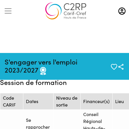
Aller
au
contenu
principal
Mise à jour
Source : Avenir et
Formation :
S'engager vers l'emploi
:
Développement Formation -
2025942446
2023/2027
14/04/2025
ADF - Saint-Quentin
Session de formation
Code
Niveau de
Dates
Financeur(s)
Lieu
CARIF
sortie
Conseil
Se
Régional
rapprocher
Hauts-de-