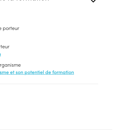
e porteur
rteur
m
'organisme
nisme et son potentiel de formation