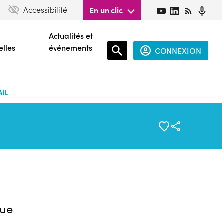
Accessibilité
En un clic
Actualités et
elles
événements
CONNEXION
Espace
connecté
AIL
guest
ue