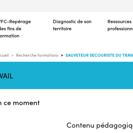
Aller
au
contenu
VFC-Repérage
Diagnostic de son
Ressources
principal
des fins de
territoire
professionn
formation
SAUVETEUR SECOURISTE DU TRAV
cueil
Recherche formations
VAIL
n ce moment
Contenu pédagogiq