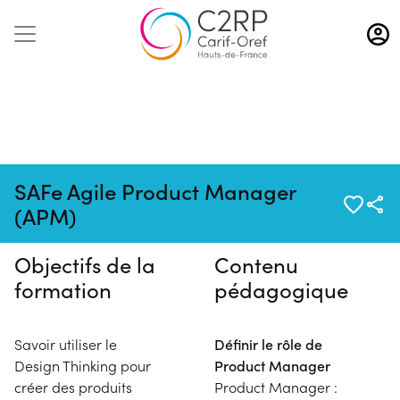
Aller
au
contenu
principal
Pas de session programmée en
SAFe Agile Product Manager
ce moment
(APM)
Objectifs de la
Contenu
formation
pédagogique
Savoir utiliser le
Définir le rôle de
Design Thinking pour
Product Manager
créer des produits
Product Manager :