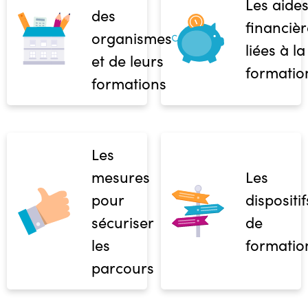
Les aide
des
financièr
organismes
liées à la
et de leurs
formatio
formations
Les
mesures
Les
pour
dispositif
sécuriser
de
les
formatio
parcours