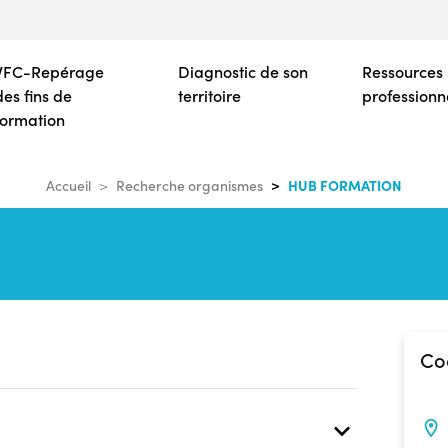
Aller
au
contenu
VFC-Repérage
Diagnostic de son
Ressources
principal
des fins de
territoire
professionn
formation
HUB FORMATION
Accueil
Recherche organismes
Co