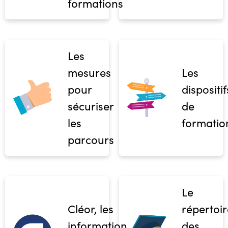
formations
Les
mesures
Les
pour
dispositif
sécuriser
de
les
formatio
parcours
Le
Cléor, les
répertoir
informations
des