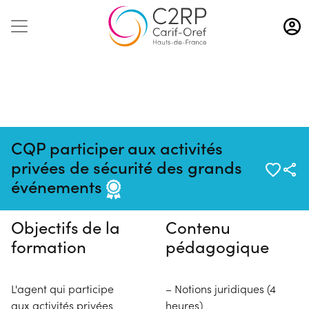
Aller
au
contenu
principal
CQP participer aux activités
Pas de session programmée en
privées de sécurité des grands
ce moment
événements
Objectifs de la
Contenu
formation
pédagogique
L'agent qui participe
– Notions juridiques (4
aux activités privées
heures)