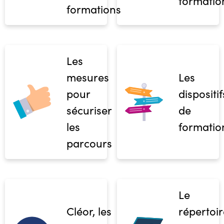
formatio
formations
Les
mesures
Les
pour
dispositif
sécuriser
de
les
formatio
parcours
Le
Cléor, les
répertoir