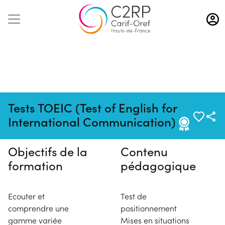
Aller
au
contenu
principal
Pas de session programmée en
Tests TOEIC (Test of English for
ce moment
International Communication)
Objectifs de la
Contenu
formation
pédagogique
Ecouter et
Test de
comprendre une
positionnement
gamme variée
Mises en situations