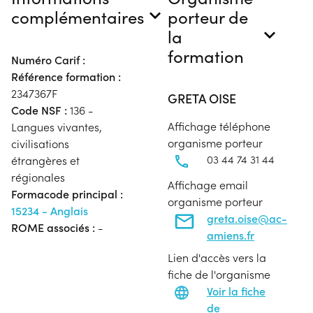
complémentaires
porteur de
la
formation
Numéro Carif :
Référence formation :
2347367F
GRETA OISE
Code NSF :
136 -
Affichage téléphone
Langues vivantes,
organisme porteur
civilisations
03 44 74 31 44
étrangères et
régionales
Affichage email
Formacode principal :
organisme porteur
15234 - Anglais
greta.oise@ac-
ROME associés :
-
amiens.fr
Lien d'accès vers la
fiche de l'organisme
Voir la fiche
de