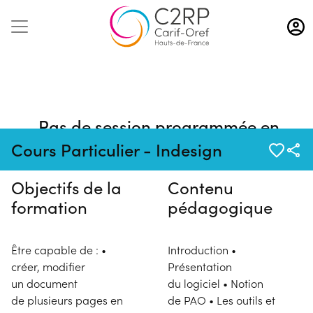
Aller
au
contenu
principal
Pas de session programmée en
ce moment
Cours Particulier - Indesign
Objectifs de la
Contenu
formation
pédagogique
Être capable de : •
Introduction •
créer, modifier
Présentation
un document
du logiciel • Notion
de plusieurs pages en
de PAO • Les outils et