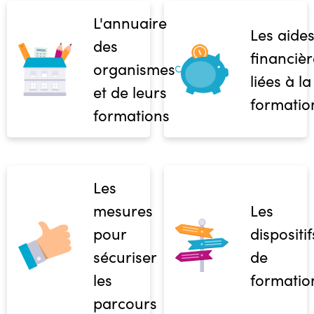
L'annuaire
Les aide
des
financièr
organismes
liées à la
et de leurs
formatio
formations
Les
mesures
Les
pour
dispositif
sécuriser
de
les
formatio
parcours