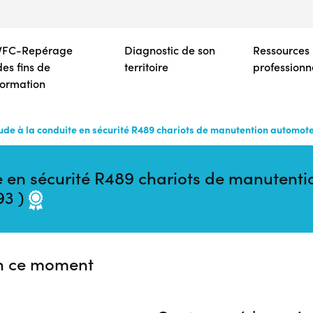
Aller
au
contenu
VFC-Repérage
Diagnostic de son
Ressources
principal
des fins de
territoire
professionn
formation
tude à la conduite en sécurité R489 chariots de manutention automote
ite en sécurité R489 chariots de manuten
93 )
n ce moment