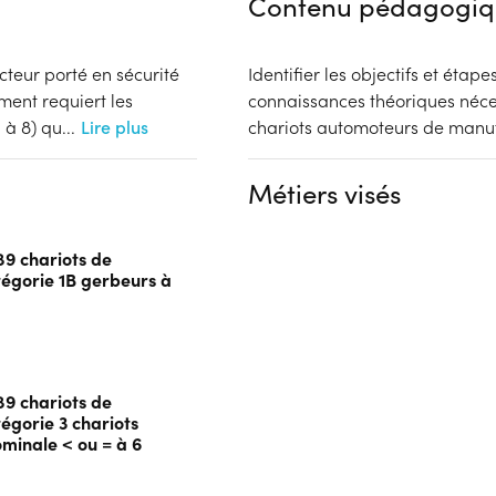
Contenu pédagogiq
cteur porté en sécurité
Identifier les objectifs et étap
ment requiert les
connaissances théoriques néces
 à 8) qu
...
Lire plus
chariots automoteurs de manut
Métiers visés
89 chariots de
égorie 1B gerbeurs à
89 chariots de
gorie 3 chariots
minale < ou = à 6