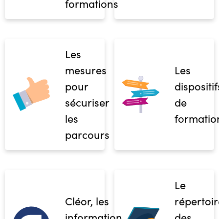
formations
Les
mesures
Les
pour
dispositif
sécuriser
de
les
formatio
parcours
Le
Cléor, les
répertoir
informations
des