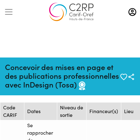
Aller
au
contenu
principal
Concevoir des mises en page et
Mise à jour :
Formation :
Source : HUB
des publications professionnelles
31/03/2026
2461702F
FORMATION
avec InDesign (Tosa)
Session de formation
Code
Niveau de
Dates
Financeur(s)
Lieu
CARIF
sortie
Se
rapprocher