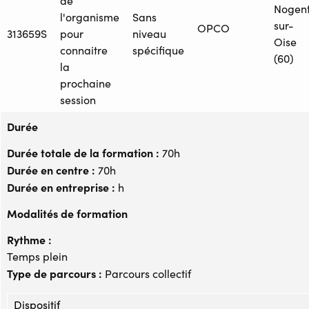
de
Nogen
l'organisme
Sans
sur-
OPCO
313659S
pour
niveau
Oise
connaitre
spécifique
(60)
la
prochaine
session
Durée
Durée totale de la formation :
70h
Durée en centre :
70h
Durée en entreprise :
h
Modalités de formation
Rythme :
Temps plein
Type de parcours :
Parcours collectif
Dispositif