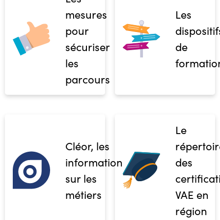
mesures
Les
pour
dispositif
sécuriser
de
les
formatio
parcours
Le
Cléor, les
répertoir
informations
des
sur les
certifica
métiers
VAE en
région