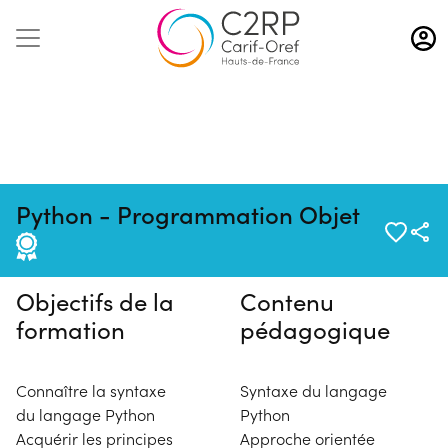
Aller
au
contenu
principal
Pas de session programmée en
Python - Programmation Objet
ce moment
Objectifs de la
Contenu
formation
pédagogique
Connaître la syntaxe
Syntaxe du langage
du langage Python
Python
Acquérir les principes
Approche orientée