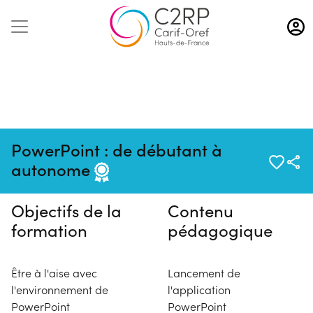
Aller
au
contenu
principal
Pas de session programmée en
PowerPoint : de débutant à
ce moment
autonome
Objectifs de la
Contenu
formation
pédagogique
Être à l'aise avec
Lancement de
l'environnement de
l'application
PowerPoint
PowerPoint