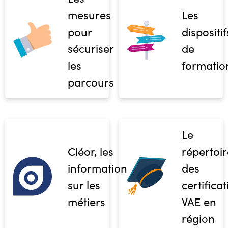
mesures
Les
pour
dispositif
sécuriser
de
les
formatio
parcours
Le
Cléor, les
répertoir
informations
des
sur les
certifica
métiers
VAE en
région