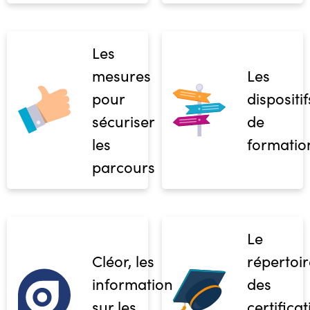
Les
mesures
Les
pour
dispositif
sécuriser
de
les
formatio
parcours
Le
Cléor, les
répertoir
informations
des
sur les
certifica