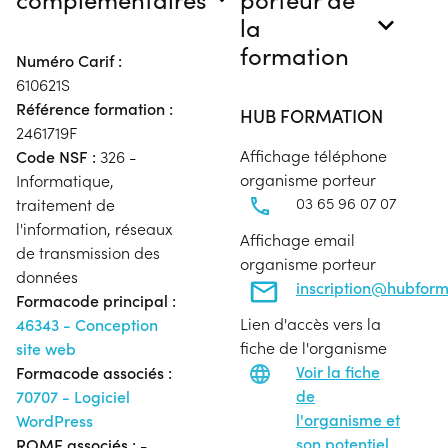
la
formation
Numéro Carif :
610621S
Référence formation :
HUB FORMATION
2461719F
Affichage téléphone
Code NSF :
326 -
organisme porteur
Informatique,
03 65 96 07 07
traitement de
l'information, réseaux
Affichage email
de transmission des
organisme porteur
données
inscription@hubfor
Formacode principal :
Lien d'accès vers la
46343 - Conception
fiche de l'organisme
site web
Voir la fiche
Formacode associés :
de
70707 - Logiciel
l'organisme et
WordPress
son potentiel
ROME associés :
-