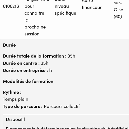
Autre
sur-
610621S
pour
niveau
financeur
Oise
connaitre
spécifique
(60)
la
prochaine
session
Durée
Durée totale de la formation :
35h
Durée en centre :
35h
Durée en entreprise :
h
Modalités de formation
Rythme :
Temps plein
Type de parcours :
Parcours collectif
Dispositif
Financements à déterminer selon la situation du bénéficiai