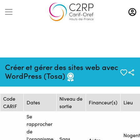
Aller
au
contenu
principal
Mise à jour :
Formation :
Source : HUB
Créer et gérer des sites web avec
28/04/2026
2461719F
FORMATION
WordPress (Tosa)
Session de formation
Code
Niveau de
Dates
Financeur(s)
Lieu
CARIF
sortie
Se
rapprocher
de
Nogent
l'organisme
Sans