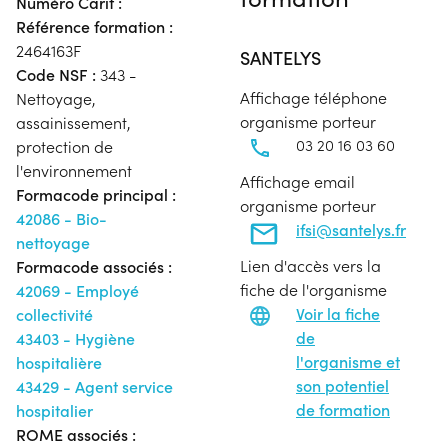
Numéro Carif :
Référence formation :
2464163F
SANTELYS
Code NSF :
343 -
Affichage téléphone
Nettoyage,
organisme porteur
assainissement,
03 20 16 03 60
protection de
l'environnement
Affichage email
Formacode principal :
organisme porteur
42086 - Bio-
ifsi@santelys.fr
nettoyage
Lien d'accès vers la
Formacode associés :
fiche de l'organisme
42069 - Employé
Voir la fiche
collectivité
de
43403 - Hygiène
l'organisme et
hospitalière
son potentiel
43429 - Agent service
de formation
hospitalier
ROME associés :