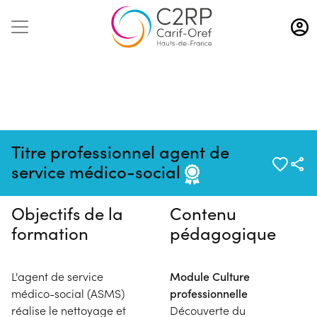
Aller
au
contenu
principal
Pas de session programmée en
Titre professionnel agent de
ce moment
service médico-social
Objectifs de la
Contenu
formation
pédagogique
L'agent de service
Module Culture
médico-social (ASMS)
professionnelle
réalise le nettoyage et
Découverte du