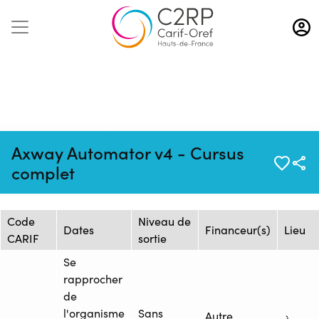
Aller
au
contenu
principal
Mise à jour :
Formation :
Source : HUB
Axway Automator v4 - Cursus
29/04/2026
2464754F
FORMATION
complet
Session de formation
Code
Niveau de
Dates
Financeur(s)
Lieu
CARIF
sortie
Se
rapprocher
de
l'organisme
Sans
Autre