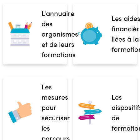
L'annuaire
Les aide
des
financièr
organismes
liées à la
et de leurs
formatio
formations
Les
mesures
Les
pour
dispositif
sécuriser
de
les
formatio
parcours