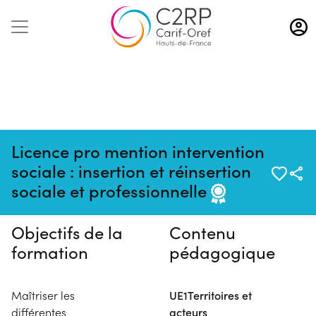
Aller
au
contenu
principal
Licence pro mention intervention
Pas de session programmée en
sociale : insertion et réinsertion
ce moment
sociale et professionnelle
Objectifs de la
Contenu
formation
pédagogique
Maîtriser les
UE1Territoires et
différentes
acteurs