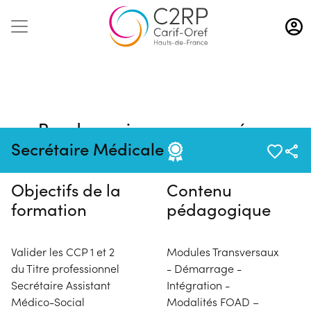
Aller
au
contenu
principal
Pas de session programmée en
ce moment
Secrétaire Médicale
Objectifs de la
Contenu
formation
pédagogique
Valider les CCP 1 et 2
Modules Transversaux
du Titre professionnel
- Démarrage -
Secrétaire Assistant
Intégration -
Médico-Social
Modalités FOAD –