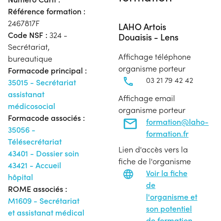
Référence formation :
2467817F
LAHO Artois
Code NSF :
324 -
Douaisis - Lens
Secrétariat,
Affichage téléphone
bureautique
organisme porteur
Formacode principal :
03 21 79 42 42
35015 - Secrétariat
assistanat
Affichage email
médicosocial
organisme porteur
Formacode associés :
formation@laho-
35056 -
formation.fr
Télésecrétariat
Lien d'accès vers la
43401 - Dossier soin
fiche de l'organisme
43421 - Accueil
Voir la fiche
hôpital
de
ROME associés :
l'organisme et
M1609 - Secrétariat
son potentiel
et assistanat médical
de formation