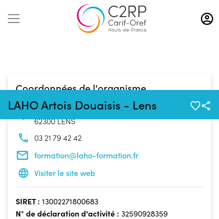
Aller
au
contenu
principal
Coordonnées de l'organisme
LAHO Artois Douaisis - Lens
56 Rue Jean Letienne
62300 LENS
03 21 79 42 42
formation@laho-formation.fr
Visiter le site web
SIRET :
13002271800683
N° de déclaration d'activité :
32590928359