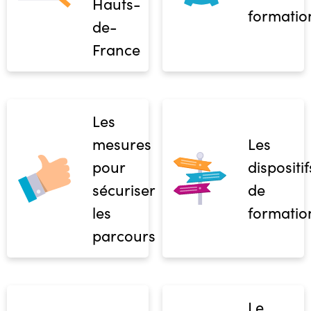
Hauts-
formatio
de-
France
Les
mesures
Les
pour
dispositif
sécuriser
de
les
formatio
parcours
Le