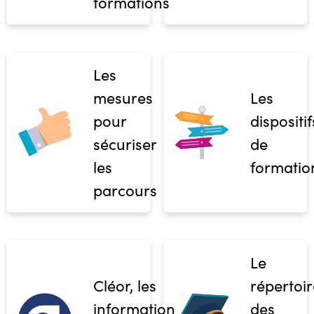
formations
Les
mesures
Les
pour
dispositif
sécuriser
de
les
formatio
parcours
Le
Cléor, les
répertoir
informations
des