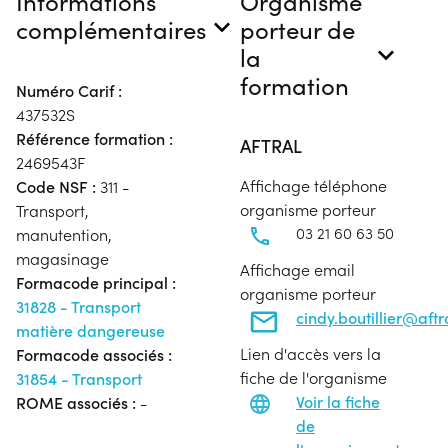
Informations
Organisme
complémentaires
porteur de
la
formation
Numéro Carif :
437532S
Référence formation :
AFTRAL
2469543F
Affichage téléphone
Code NSF :
311 -
organisme porteur
Transport,
03 21 60 63 50
manutention,
magasinage
Affichage email
Formacode principal :
organisme porteur
31828 - Transport
cindy.boutillier@aft
matière dangereuse
Lien d'accès vers la
Formacode associés :
fiche de l'organisme
31854 - Transport
Voir la fiche
ROME associés :
-
de