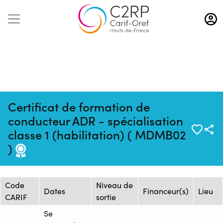
Aller
au
contenu
principal
Certificat de formation de
conducteur ADR - spécialisation
Mise à jour :
Formation :
Source : AFTRAL -
classe 1 (habilitation) ( MDMB02
09/10/2025
2469543F
Arras
)
Session de formation
Code
Niveau de
Dates
Financeur(s)
Lieu
CARIF
sortie
Se