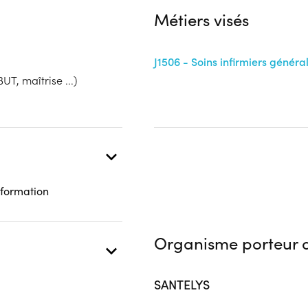
bénéficiaire
Autre financeur
Métiers visés
 présentielle
J1506 - Soins infirmiers général
UT, maîtrise ...)
 formation
Organisme porteur d
SANTELYS