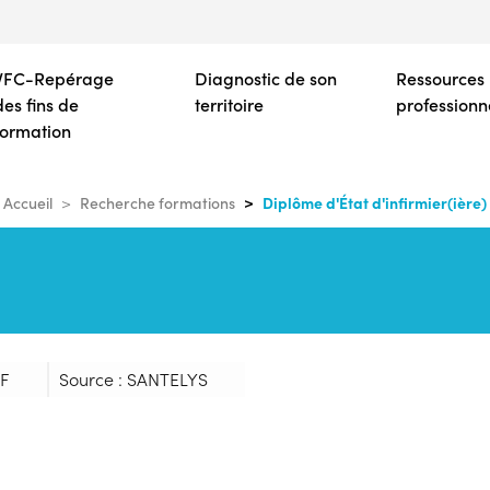
Aller
au
contenu
VFC-Repérage
Diagnostic de son
Ressources
principal
des fins de
territoire
professionn
formation
Diplôme d'État d'infirmier(ière)
Accueil
Recherche formations
9F
Source : SANTELYS