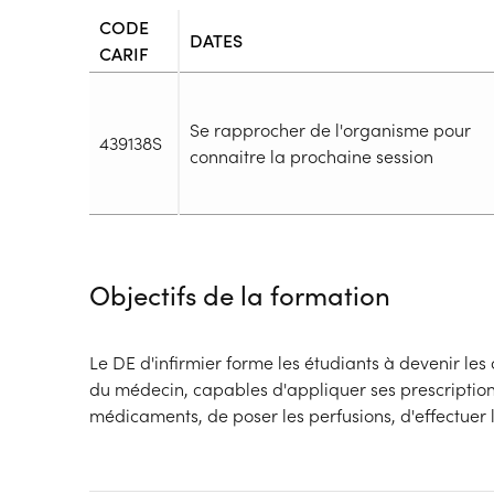
CODE
DATES
CARIF
Se rapprocher de l'organisme pour
439138S
connaitre la prochaine session
Durée
Durée totale de la formation :
4200h
Objectifs de la formation
Durée en centre :
2100h
Durée en entreprise :
2100h
Modalités de formation
Le DE d'infirmier forme les étudiants à devenir les
Rythme :
du médecin, capables d'appliquer ses prescriptions
Temps plein
médicaments, de poser les perfusions, d'effectuer 
Type de parcours :
Parcours collectif
Dispositif