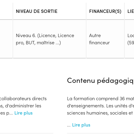
NIVEAU DE SORTIE
FINANCEUR(S)
LI
Niveau 6. (Licence, Licence
Autre
Lo
pro, BUT, maîtrise ...)
financeur
(59
Admission
Niveau d'entrée requis :
Niveau 
Contenu pédagogiq
Prérequis :
-
Public :
 collaborateurs directs
La formation comprend 36 mati
En recherche d'emploi, Tout pu
, d'administrer les
d'enseignements. Les unités d
Réunions d'information
les p
...
Lire plus
sciences humaines, sociales et 
Aucune information
Complément d'informat
...
Lire plus
Financeur
Aucune information