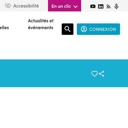
Accessibilité
En un clic
Actualités et
elles
événements
CONNEXION
Espace
connecté
guest