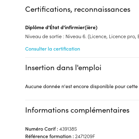
Financements à déterminer selon la situation du 
Certifications, reconnaissances
Tarif :
N.C.
Modalités d'enseignement :
Formation entièrement
Diplôme d'État d'infirmier(ière)
Lieu de formation
Niveau de sortie : Niveau 6. (Licence, Licence pro, B
351 Rue Ambroise Paré
Parc Eurasanté
Consulter la certification
59120 Loos
Accueil sur le lieu de formation
Insertion dans l'emploi
Accès handicap :
Pas d'accès handicap
Hébergement :
Pas d'hébergement
Restauration :
Pas de restauration
Aucune donnée n'est encore disponible pour cette
Transport :
Pas de transport
Informations complémentaires
Numéro Carif :
439138S
Référence formation :
2471209F