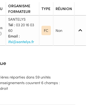
ORGANISME
EU
TYPE
RÉUNION
FORMATEUR
SANTELYS
Tél :
03 20 16 03
os
60
FC
Non
)
Email :
ifsi@santelys.fr
5. (BTS, DUT, DEUST, ...)
ue
ères réparties dans 59 unités
blic
'enseignements couvrent 6 champs :
s
droit
ion