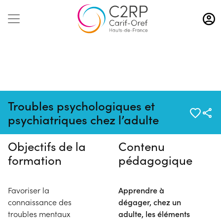
Aller
au
contenu
principal
Pas de session programmée en
Troubles psychologiques et
ce moment
psychiatriques chez l’adulte
Objectifs de la
Contenu
formation
pédagogique
Favoriser la
Apprendre à
connaissance des
dégager, chez un
troubles mentaux
adulte, les éléments