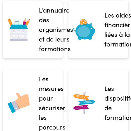
L'annuaire
Les aide
des
financièr
organismes
liées à la
et de leurs
formatio
formations
Les
mesures
Les
pour
dispositif
sécuriser
de
les
formatio
parcours