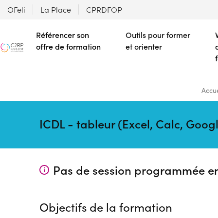
OFeli
La Place
CPRDFOP
Référencer son
Outils pour former
offre de formation
et orienter
Accue
ICDL - tableur (Excel, Calc, Goog
Pas de session programmée e
Objectifs de la formation