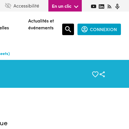
Accessibilité
En un clic
Actualités et
elles
événements
CONNEXION
Espace
connecté
heets)
guest
ue