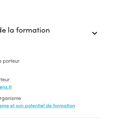
e la formation
e porteur
rteur
ns.fr
'organisme
nisme et son potentiel de formation