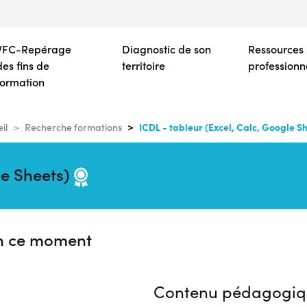
Aller
au
contenu
VFC-Repérage
Diagnostic de son
Ressources
principal
des fins de
territoire
professionn
formation
ICDL - tableur (Excel, Calc, Google S
il
Recherche formations
le Sheets)
n ce moment
Contenu pédagogiq