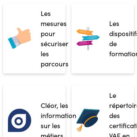
Les
mesures
Les
pour
dispositif
sécuriser
de
les
formatio
parcours
Le
Cléor, les
répertoir
informations
des
sur les
certifica
métiers
VAE en