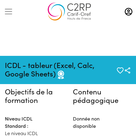
Aller
au
contenu
principal
Pas de session programmée en
ICDL - tableur (Excel, Calc,
ce moment
Google Sheets)
Objectifs de la
Contenu
formation
pédagogique
Niveau ICDL
Donnée non
Standard :
disponible
Le niveau ICDL