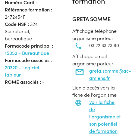
formation
Numéro Carif :
Référence formation :
2472454F
GRETA SOMME
Code NSF :
324 -
Affichage téléphone
Secrétariat,
organisme porteur
bureautique
03 22 33 23 90
Formacode principal :
15052 - Bureautique
Affichage email
Formacode associés :
organisme porteur
70320 - Logiciel
greta.somme@ac-
tableur
amiens.fr
ROME associés :
-
Lien d'accès vers la
fiche de l'organisme
Voir la fiche
de
l'organisme et
son potentiel
de formation