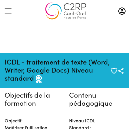
Aller
au
contenu
principal
ICDL - traitement de texte (Word,
Pas de session programmée en
Writer, Google Docs) Niveau
ce moment
standard
Objectifs de la
Contenu
formation
pédagogique
Objectif:
Niveau ICDL
Maîtriser l'utilisation
Standard :